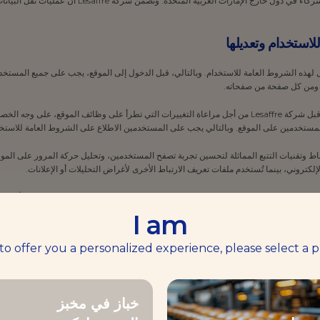
تتعلق بأعمالنا. وتقع هذه الشركات الفرعية أو الشركاء في دول 
ثال لهذه الشروط العامة للاستخدام. وبالتالي، قبل الدخول إلى الموقع، يجب على جميع المستخ
ع ومن كل صفحة من صفحاته.
2.3 قد يتم تعديل الشروط العامة للاستخدام من قبل شركة Lesaffre من أجل مراعاة التغييرات التي تطرأ على وظائ
لمستخدمين على الموقع. وبالتالي يجب على المستخدمين الاطلاع على الشروط العامة للاستخ
Les ملفات تعريف الارتباط وتقنيات التتبع المماثلة لتحسين تجربة تصفح المستخدمين، وتحليل حركة المرور 
كتروني، بينما تُستخدم ملفات تعريف الارتباط الأخرى لأغراض التحليلات أو الإعلانات.
موقع الإلكتروني واستخدامه، يوافق المستخدم على استخدام ملفات تعريف الارتباط غير الأساسية 
ffremeea@lesaffre.com
اط أو سحب الموافقة عن طريق الاتصال بـ [Email :
I am
ت تعريف الارتباط الخاصة بنا .ولمزيد من المعلومات، يُرجى الرجوع إلى سياسة ملفات تعريف ال
 to offer you a personalized experience, please select a p
خباز في مخبز
سياسة ملفات تعري
ت تعريف الارتباط الخاصة بنا. ولمزيد من المعلومات، يُرجى الرجوع إلى