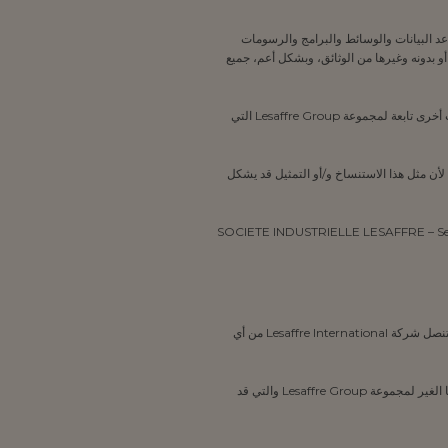
عد البيانات والوسائط والبرامج والرسومات
 بدونه وغيرها من الوثائق، وبشكل أعم، جميع
2.5 تمتلك شركة Lesaffre حقوق الملكية الفكرية لعناصر الملكية الفكرية. وقد تكون بعض عناصر الملكية الفكرية مملوكة أيضًا للغير أو شركات أخرى تابعة لمجموعة Lesaffre Group التي
 ونتيجة لذلك، يُحظر على المستخدم استنساخ أو تمثيل عناصر الملكية الفكرية دون الحصول على إذن من شركة Lesaffre International، لأن مثل هذا الاستنساخ و/أو التمثيل قد يشكل
 التالي: SOCIETE INDUSTRIELLE LESAFFRE – Service Communication – 137 rue Gabriel
1.6 قد يحتوي الموقع على روابط نصية تشعبية تحيل المستخدم إلى مواقع إلكترونية تنشرها شركات أخرى تابعة لمجموعة Lesaffre Group. وتتنصل شركة Lesaffre International من أي
2.6 للتعرف على شروط استخدام المواقع الإلكترونية التي تنشرها الشركات الأخرى التابعة لمجموعة Lesaffre Group أو المواقع التي ينشرها الغير لمجموعة Lesaffre Group والتي قد