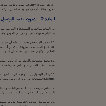
3.1 يجوز لشركة Lesaffre 
جميع الوظائف أو جزء منها يخضع لتقدير شركة Lesaffre International.
المادة 2 – شروط تقنية للوصول إلى الموقع واستخدامه
1.2 الموقع متوافق مع المتصفحات القياسية ا
بذلك إلى صعوبات في الوصول إلى الموقع أو است
2.2 يتحمل المستخدم وحده مسؤولية أي أجهزة 
على عاتق المستخدم مسؤولية التأكد من أن لديه اتصا
الحاسوب و/أو برمجياته من الإصابة بأي فيروسات
3.2 يتعهد المستخدم بالتحقق من أن تكوين مت
نظام التشغيل الخاص به. وينطبق الأمر نفسه ع
Lesaffre المسؤولية في حالة عدم وجود خطأ، أو في حالة عدم توفر الموقع، لأي سبب من الأسباب، وستبذل قصارى جهدها لإعادة الخدمة.
5.2 تطبق شركة Lesaffre ال
المستخدمون باستخدام أنظمة آمنة وتحديث برامجه
6.2 قد يتم نقل البيانات الشخصية التي تم جم