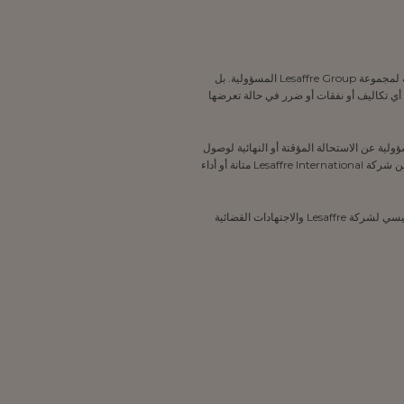
2.4 يقر المستخدم صراحةً بأنه في حالة عدم احترامه للشروط العامة للاستخدام هذه، لا يجوز تحميل شركة Lesaffre أو أي من الشركات التابعة لمجموعة Lesaffre Group المسؤولية. بل
لك، قد يُطلب من المستخدم تعويض شركة Lesaffre و/أو واحدة أو أكثر من الشركات التابعة لمجموعة Lesaffre Group عن أي تكاليف أو نفقات أو ضرر في حالة تعرضها
قع “كما هو”. وبالنظر إلى هذا الوضع، الذي يعترف به المستخدم ويقبله، لا يمكن تحميل شركة Lesaffre International المسؤولية عن الاستحالة المؤقتة أو النهائية لوصول
المستخدم إلى الموقع أو كل أو جزء من وظائف الموقع. ويقتصر التزام شركة Lesaffre International بالتوريد على الالتزام بالوسائل. ولا تضمن شركة Lesaffre International متانة أو أداء
4.4 لا يجوز تحميل شركة Lesaffre ولا المستخدم المسؤولية في حالة القوة القاهرة على النحو المحدد في قوانين البلد الذي يقع فيه المقر الرئيسي لشركة Lesaffre والاجتهادات القضائية