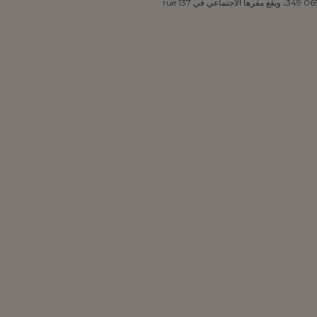
SOCIETE INDUSTRIELLE LESAFFRE, SA، وهي شركة مسجلة في سجل التجارة والشركات الخاص بمدينة ليل الكُبرى تحت رقم 047 069 349، ويقع مقرها الاجتماعي في 137 rue