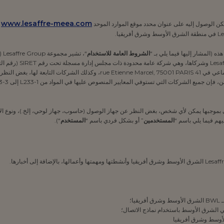
www.lesaffre-meea.com
(
 (المشار إليها فيما يلي بـ “
الشروط العامة للاستخدام
“، تشير مجموعة Lesaffre Group (المشار إليها فيما يلي بـ “
التجارة والشركات في باريس، ويقع مقرها الاجتماعي في 41 tienne Marcel, 75001 PARIS
 بموجبها يمكن لأي شخص، بغض النظر عن جهاز الوصول (حاسوب، جهاز لوحي، إلخ.)، ونوع الا
يهم فيما يلي باسم “
المستخدمين
” أو بشكل فردي باسم “
المستخدم
“).
ا؛
أوسط وشرق أفريقيا