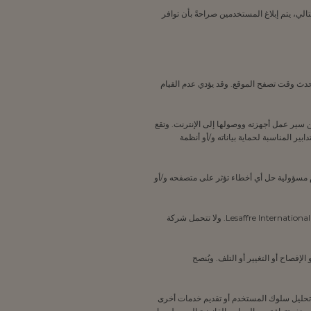
بالتالي، يتم إبلاغ المستخدمين صراحةً بأن توافر
حدث وقت تصفح الموقع. وقد يؤدي عدم القيام
 سير عمل أجهزته ووصولها إلى الإنترنت. وتقع
بير المناسبة لحماية بياناته و/أو أنظمة
م مسؤولية حل أي أخطاء تؤثر على متصفحه و/أو
4.2 يمكن الوصول إلى الموقع ما لم يتم قطع الموقع للصيانة و/أو في حالة حدوث قوة قاهرة و/أو في حالة وقوع حدث خارج عن سيطرة شركة Lesaffre International. ولا تتحمل شركة
 أو الإفصاح أو التغيير أو التلف. ويُنصح
 أو تحليل سلوك المستخدم أو تقديم خدمات أخرى