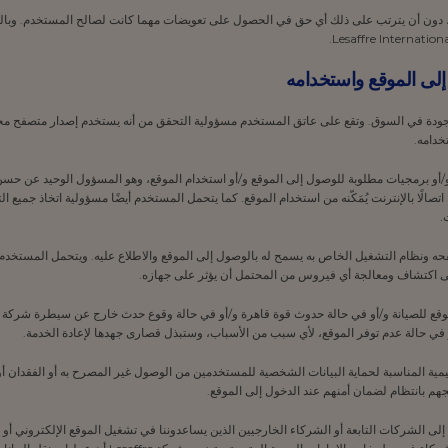
تطوير وظائف الموقع، دون أن يترتب على ذلك أي حق في الحصول على تعويضات مهما كانت لصالح المستخدم. و
لموجودة في السوق. وتقع على عاتق المستخدم مسؤولية التحقق من أنه يستخدم إصدار متصفح م
خدامه.
و/أو برمجيات مطلوبة للوصول إلى الموقع و/أو استخدام الموقع، وهو المسؤول الوحيد عن حسن
لًا بالإنترنت يُمَكّنه من استخدام الموقع. كما يتحمل المستخدم أيضًا مسؤولية اتخاذ جميع التدا
.
صفحه ونظام التشغيل الخاص به يسمح له بالوصول إلى الموقع والاطلاع عليه. ويتحمل المستخد
لى اكتشاف ومعالجة أي فيروس من المحتمل أن يؤثر على جهازه.
تدابير التقنية والتنظيمية المناسبة لحماية البيانات الشخصية للمستخدمين من الوصول غير المصرح به أو الفقدان
م بانتظام لضمان أمنهم عند الدخول إلى الموقع.
عها إلى الشركات التابعة أو الشركاء الخارجيين الذين يساعدوننا في تشغيل الموقع الإلكتروني