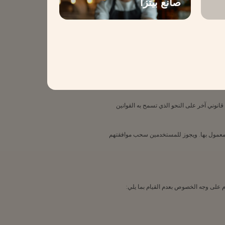
صانع بيتزا
القانون المعمول به. وبمجرد انتفاء الحاجة إلى
 الرجوع إلى سياسة الخصوصية.
ي أساس قانوني آخر على النحو الذي تسمح به القوانين
 المعمول بها. ويجوز للمستخدمين سحب موافقتهم