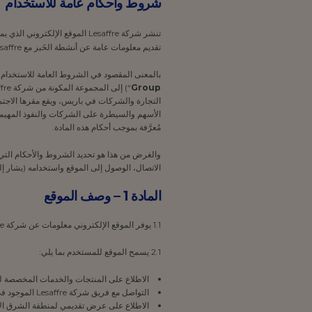
شروط وأحكام عامة للاستخدام
تنشر شركة Lesaffre الموقع الإلكتروني الذي يمكن الوصول إليه على عنوان محدد موقع الموارد الموحد
تقديم معلومات عامة عن أنشطة الخَبز مع Lesaffre في منطقة الشرق الأوسط وشرق أفريقيا.
بالمعنى المقصود في الشروط العامة للاستخدام هذه
Group
مُعرَّفة بموجب أحكام هذه المادة.
والغرض من هذا هو تحديد الشروط والأحكام التي
الاتصال، الوصول إلى الموقع واستخدامه (يشار إل
المادة 1 – وصف الموقع
1.1 يوفر الموقع الإلكتروني معلومات عن شركة Lesaffre الشرق الأوسط وشرق أفريقيا وأنشطتها ومهمتها وأعمالها، بالإضافة إلى أخبارها.
2.1 يسمح الموقع للمستخدم بما يلي:
الاطلاع على المنتجات والخدمات المخصصة لـ BWL الشرق الأوسط وشرق أفريقي
التواصل مع فريق شركة Lesaffre الموجود في الشرق الأوسط باستخدام نماذج الاتصال؛
الاطلاع على عرض تقديمي لمنطقة الشرق ال