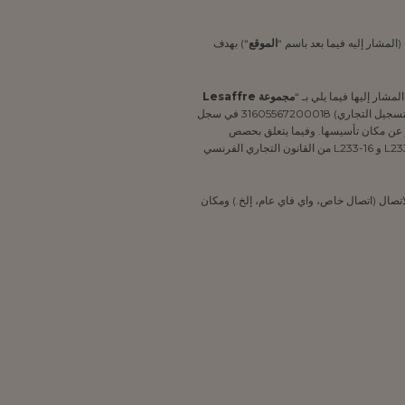
المشار إليه فيما بعد باسم “
الموقع
“) بهدف
مجموعة
Lesaffre
“) إلى المجموعة المكونة من شركة Lesaffre وشركاها، وهي شركة عامة محدودة ذات مجلس إدارة مسجلة تحت رقم SIRET (رقم التسجيل التجاري) 31605567200018 في سجل
rue E، وكذلك الشركات التابعة لها، بغض النظر عن مكان تأسيسها. وفيما يتعلق بحصص
الأسهم والسيطرة على الشركات والنفوذ المهيمن، فإن جميع الشركات التي تستوفي المعايير المنصوص عليها في المواد من L233-1 إلى L233-3 و L233-16 من القانون التجاري الفرنسي
تصال (اتصال خاص، واي فاي عام، إلخ.) ومكان