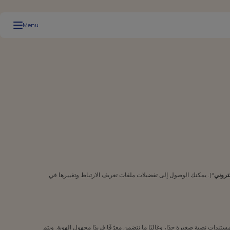
Menu
كتروني
“). يمكنك الوصول إلى تفضيلات ملفات تعريف الارتباط وتغييرها في
ندات نصية صغيرة جدًا، وغالبًا ما تتضمن معرّفًا فريدًا مجهول الهوية. ويتم