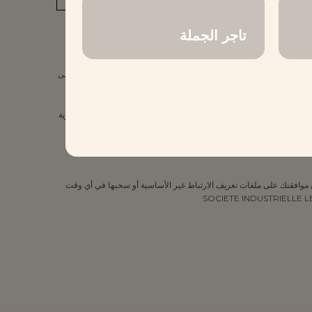
تاجر الجملة
يلات طرف ثالث أو يتضمن محتوى معروضًا من موقع إلكتروني تابع لجهة
ريف الارتباط وما إذا كان سيتم نقل بيانات ملفات تعريف الارتباط الخاصة بك إلى
قوانين المعمول بها. ولضمان أمن وخصوصية بياناتك، فإننا ننفذ ضمانات قوية
ى موافقتك على ملفات تعريف الارتباط غير الأساسية أو سحبها في أي وقت.