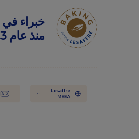
خبراء
في
منذ
عام
1853
Lesaffre
MEEA