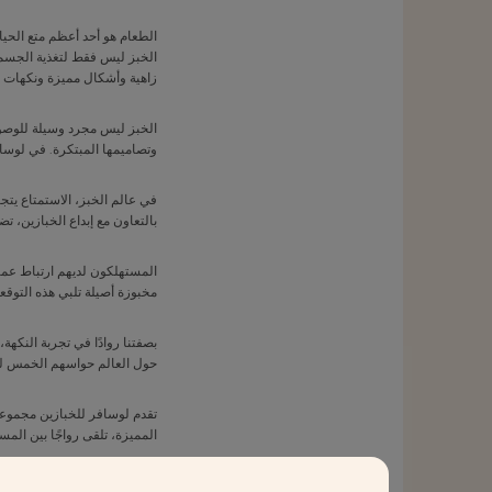
الطعام هو أحد أعظم متع الحيا
الخبز ليس فقط لتغذية الجسم ب
زاهية وأشكال مميزة ونكهات 
الخبز ليس مجرد وسيلة للوصول إ
وتصاميمها المبتكرة. في لوساف
في عالم الخبز، الاستمتاع يتجا
بالتعاون مع إبداع الخبازين، ت
المستهلكون لديهم ارتباط عميق
مخبوزة أصيلة تلبي هذه التوقعا
بصفتنا روادًا في تجربة النكه
حول العالم حواسهم الخمس لتح
تقدم لوسافر للخبازين مجموعة 
المميزة، تلقى رواجًا بين المست
الجاذبية البصرية هي عنصر أ