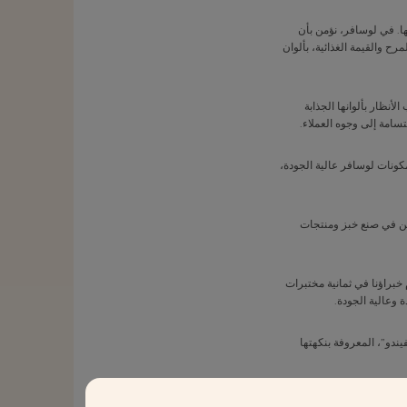
ها. في لوسافر، نؤمن بأن
ح والقيمة الغذائية، بألوان
أنظار بألوانها الجذابة
سامة إلى وجوه العملاء.
مكونات لوسافر عالية الجودة،
زين في صنع خبز ومنتجات
خبراؤنا في ثمانية مختبرات
 وعالية الجودة.
ندو”، المعروفة بنكهتها
م مستخلصات نباتية لتحقيق