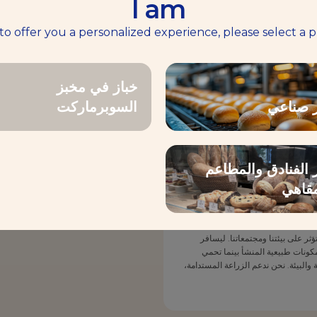
I am
رها من المنتجات المخبوزة. سواء كان الأمر يتعلق بإضافة درجات البيج الغنية أو الألوان الزاهية
 to offer you a personalized experience, please select a p
خباز في مخبز
ز صناعي
السوبرماركت
 المقالات قد تحوز على اهتمامك .
 الفنادق والمطاعم
مقاهي
التزام ليسافر
ر على بيئتنا ومجتمعاتنا. ليسافر
ونات طبيعية المنشأ بينما تحمي
البيئة. نحن ندعم الزراعة المستدامة،
شجع الإنتاج المحلي. المستهلكون اليوم
ر، الملتزمة بالشفافية، تقلل من
 نتبنى قوة التخمير، وندعم التنوع