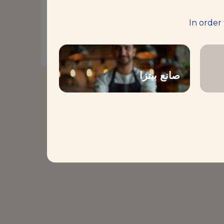
، فإن حلولنا تساعد الخبازين
In order
صانع بيتزا
..