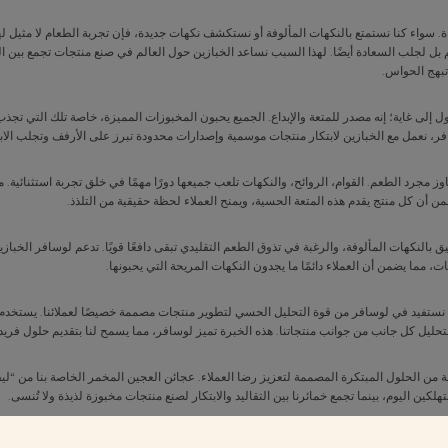
ة. سواء كنا نستمتع بالنكهات المألوفة أو نستكشف نكهات جديدة، فإن تجربة الطعام لا مثيل ل
ل لجلب السعادة أيضًا. لهذا السبب نساعد الخبازين حول العالم في صنع منتجات تجمع بين المر
تبهج الحواس.
لى غاية؛ إنه مصدر للمتعة والإبداع. الجميع يحبون المخبوزات المميزة، خاصة تلك التي تجذب ال
ر، نعمل مع الخبازين لابتكار منتجات موسمية وإصدارات محدودة تبرز على الأرفف وتجلب الابت
وز مجرد الطعم. القوام، الروائح، والنكهات تلعب جميعها دورًا مهمًا في خلق تجربة استثنائية. 
ضمن أن كل منتج يقدم هذه المتعة الحسية، ويمنح العملاء لحظة حقيقية من التلذذ.
 بالنكهات المألوفة، والرغبة في تذوق الطعم التقليدي تبقى دافعًا قويًا. تدعم لوسافر الخبا
ت، مما يضمن أن العملاء دائمًا ما يجدون النكهات المريحة التي يحبونها.
ة، نستفيد في لوسافر من قوة التحليل الحسي لتطوير منتجات مصممة خصيصًا لعملائنا. يستخدم 
ليل كل جانب من جوانب منتجاتنا. هذه الخبرة تميز لوسافر، مما يسمح لنا بتقديم حلول فريدة
من الحلول المبتكرة المصممة لتعزيز رضا العملاء. عجائن العجين المخمر الخاصة بنا من “ليفي
هلكين اليوم، بينما تجمع خمائرنا بين التقاليد والابتكار لصنع منتجات مخبوزة لذيذة ولا تُنسى.
ساسي في نجاح أي منتج مخبوز. لقد طورت لوسافر مجموعة متخصصة من الخلطات التي تستخد