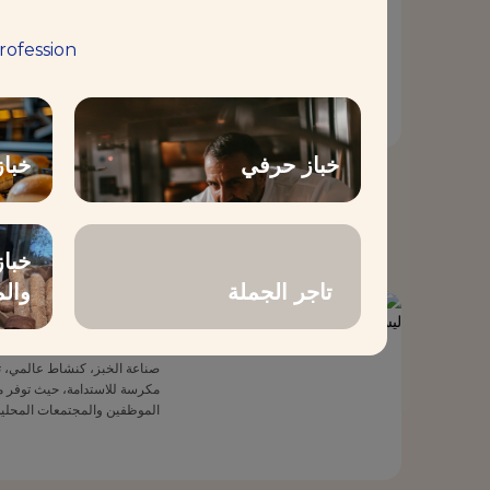
الألوان المثالية في الخبز وغي
في صنع منتجات بصرية رائعة.
rofession
خباز حرفي
خبا
هذه
خباز
تاجر الجملة
وال
Our commitments
الغذاء لعالم أكثر استدامة: 
صناعة الخبز، كنشاط عالمي، تؤث
مكرسة للاستدامة، حيث توفر مك
الموظفين والمجتمعات المحلية و
ونقلل من بصمتنا الكربونية، ون
يهتمون بمكونات الطعام. ليساف
الإضافات والمواد الحافظة. نحن