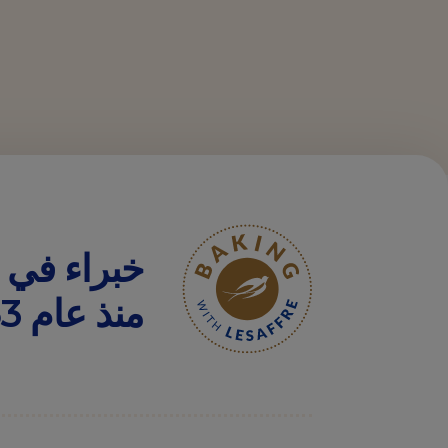
الثقافي في اختيارات […]
خبراء
في
منذ
عام
1853