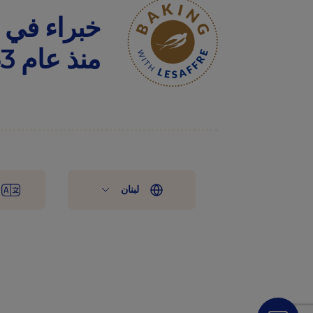
خبراء
في
منذ
عام
1853
لبنان