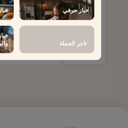
خباز حرفي
خبا
خباز
تاجر الجملة
وال