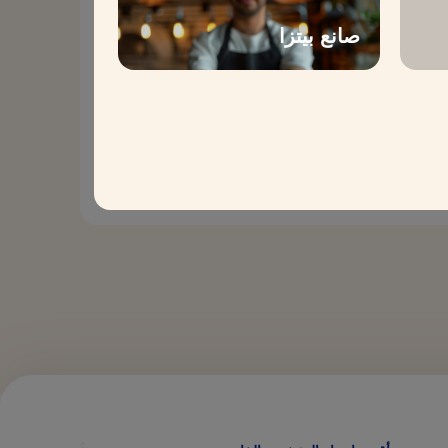
صانع بيتزا
تشكيلة “Bake for Smile” مصنوعة بإتقان من مكونات عالية الجودة
زات لا تُقاوم تثير وإعجاب الجميع.