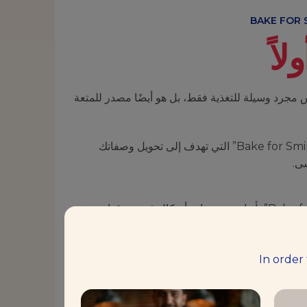
لاً
 مجرد وسيلة للتغذية فقط، بل هو أيضًا مصدر للمتعة
لذلك، أطلقنا مبادرة “Bake for Smile” التي تهدف إلى تحويل وصفاتك
سى.
تتميز منتجاتنا”Bake for Smile” بأنها ممتعة، ذات أشكال فريدة وقوام متقن،
ي الخبز وإثارة الحواس.
In order
النكهات الأصيلة مع دمج أحدث صيحات السوق،
تك مبتكرة وعصرية في نفس الوقت.