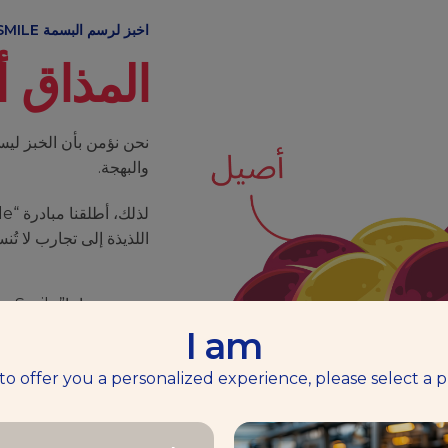
اخبز لرسم البسمة BAKE FOR SMILE
المذاق أو
نحن نؤمن بأن الخبز ليس
والبهجة.
اللذيذة إلى تجارب لا تُن
مصممة لتعزيز مهاراتك ف
I am
 to offer you a personalized experience, please select a p
نحرص على الحفاظ على 
لضمان أن تكون إبداعا