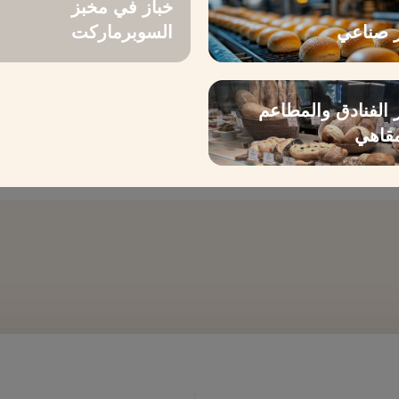
خباز في مخبز
ز صناعي
السوبرماركت
وطبيعية، مما يضمن مخبو
 الفنادق والمطاعم
جرب سحر الخبز مع LESAFFRE، حيث النكهة هي أساس كل ابتكار.
مقاهي